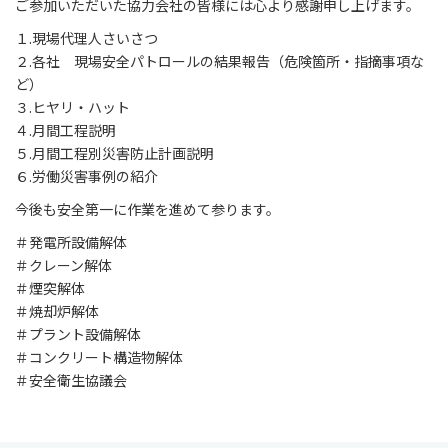
ご参加いただいた協力会社の皆様には心より感謝申し上げます。
１.現場代理人さいさつ
２.各社 現場安全パトロールの結果報告（危険箇所・指摘事項な
ど）
３.ヒヤリ・ハット
４.月間工程説明
５.月間工程別災害防止計画説明
６.労働災害事例の紹介
今後も安全第一に作業を進めて参ります。
＃発電所設備解体
＃クレーン解体
＃煙突解体
＃焼却炉解体
＃プラント設備解体
＃コンクリート構造物解体
＃安全衛生協議会